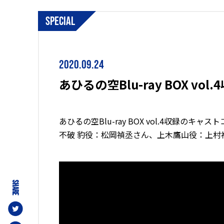
special
2020.09.24
あひるの空Blu-ray BOX
あひるの空Blu-ray BOX vol.4収録の
不破 豹役：松岡禎丞さん、上木鷹山役：上
SHARE