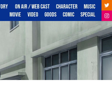
TORY
ON AIR / WEB CAST
CHARACTER
MUSIC
トーリー
放送・配信情報
キャラクター
音楽
MOVIE
VIDEO
GOODS
COMIC
SPECIAL
映像
映像商品
グッズ
コミック
スペシャル