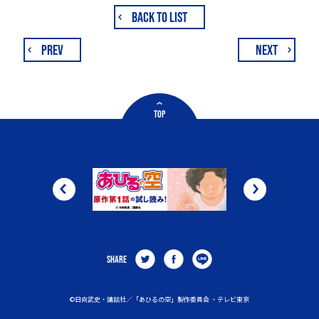
BACK TO LIST
PREV
NEXT
TOP
SHARE
©日向武史・講談社／「あひるの空」製作委員会 ・テレビ東京