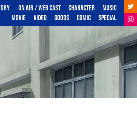
TORY
ON AIR / WEB CAST
CHARACTER
MUSIC
トーリー
放送・配信情報
キャラクター
音楽
MOVIE
VIDEO
GOODS
COMIC
SPECIAL
映像
映像商品
グッズ
コミック
スペシャル