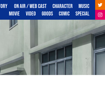
TORY
ON AIR / WEB CAST
CHARACTER
MUSIC
トーリー
放送・配信情報
キャラクター
音楽
MOVIE
VIDEO
GOODS
COMIC
SPECIAL
映像
映像商品
グッズ
コミック
スペシャル