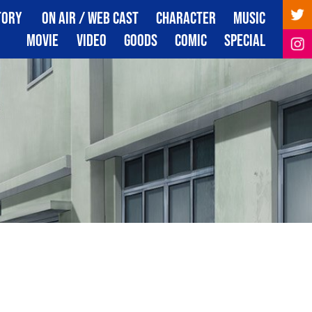
TORY
ON AIR / WEB CAST
CHARACTER
MUSIC
トーリー
放送・配信情報
キャラクター
音楽
MOVIE
VIDEO
GOODS
COMIC
SPECIAL
映像
映像商品
グッズ
コミック
スペシャル